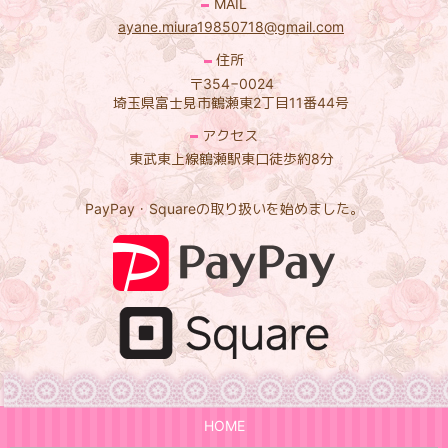
MAIL
ayane.miura19850718@gmail.com
住所
〒354−0024
埼玉県富士見市鶴瀬東2丁目11番44号
アクセス
東武東上線鶴瀬駅東口徒歩約8分
PayPay・Squareの取り扱いを始めました。
HOME