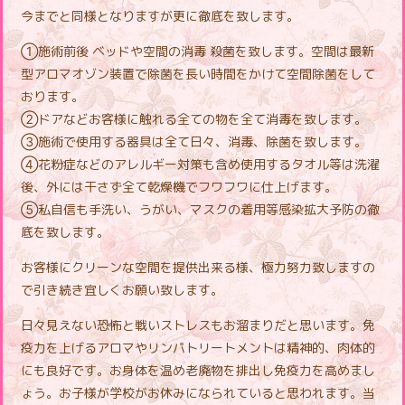
今までと同様となりますが更に徹底を致します。
①施術前後 ベッドや空間の消毒 殺菌を致します。空間は最新
型アロマオゾン装置で除菌を長い時間をかけて空間除菌をして
おります。
②ドアなどお客様に触れる全ての物を全て消毒を致します。
③施術で使用する器具は全て日々、消毒、除菌を致します。
④花粉症などのアレルギー対策も含め使用するタオル等は洗濯
後、外には干さず全て乾燥機でフワフワに仕上げます。
⑤私自信も手洗い、うがい、マスクの着用等感染拡大予防の徹
底を致します。
お客様にクリーンな空間を提供出来る様、極力努力致しますの
で引き続き宜しくお願い致します。
日々見えない恐怖と戦いストレスもお溜まりだと思います。免
疫力を上げるアロマやリンパトリートメントは精神的、肉体的
にも良好です。お身体を温め老廃物を排出し免疫力を高めまし
ょう。お子様が学校がお休みになられていると思われます。当